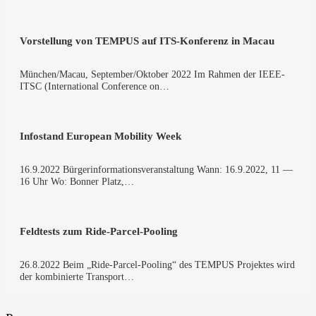
Vor­stel­lung von TEMPUS auf ITS-Konferenz in Macau
München/Macau, September/Oktober 2022 Im Rah­men der IEEE-
ITSC (Inter­na­tio­nal Con­fe­rence on…
Info­stand Euro­pean Mobi­li­ty Week
16.9.2022 Bür­ger­infor­ma­ti­ons­ver­an­stal­tung Wann: 16.9.2022, 11 —
16 Uhr Wo: Bon­ner Platz,…
Feld­tests zum Ride-Parcel-Pooling
26.8.2022 Beim „Ride-Parcel-Pooling“ des TEMPUS Pro­jek­tes wird
der kom­bi­nier­te Trans­port…