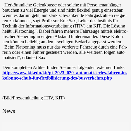
„Her­kömm­li­che Gelenk­bus­se oder sol­che mit Per­so­nen­an­hän­ger
brau­chen zu viel Ener­gie und sind nicht fle­xi­bel genug ein­setz­bar,
wenn es dar­um geht, auf stark schwan­ken­de Fahr­gast­zah­len reagie­
ren zu kön­nen“, sagt Pro­fes­sor Eric Sax, Lei­ter des Insti­tuts für
Tech­nik der Infor­ma­ti­ons­ver­ar­bei­tung (ITIV) am KIT. Die Lösung
heißt „Pla­too­ning“. Dabei fah­ren meh­re­re Fahr­zeu­ge mit­tels elek­tro­
ni­scher Steue­rung in engem Abstand hin­ter­ein­an­der. Die­se Kolon­
nen kön­nen belie­big an den jewei­li­gen Bedarf ange­passt wer­den.
„Beim Pla­too­ning muss nur das vor­ders­te Fahr­zeug durch eine Fah­
re­rin oder einen Fah­rer gesteu­ert wer­den, alle wei­te­ren fol­gen auto­
ma­ti­siert“, erläu­tert Sax.
Den kom­plet­ten Arti­kel fin­den Sie unter fol­gen­den exter­nen Links:
https://www.kit.edu/kit/pi_2023_020_automatisiertes-fahren-in-
kolonne-schub-fur-flexibilisierung-des-busverkehrs.php
(Bild/Pressemitteilung ITIV, KIT)
News