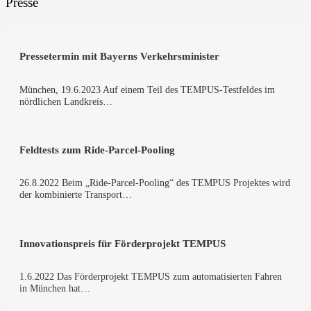
Presse
Pres­se­ter­min mit Bay­erns Verkehrsminister
Mün­chen, 19.6.2023 Auf einem Teil des TEMPUS-Testfeldes im
nörd­li­chen Land­kreis…
Feld­tests zum Ride-Parcel-Pooling
26.8.2022 Beim „Ride-Parcel-Pooling“ des TEMPUS Pro­jek­tes wird
der kom­bi­nier­te Trans­port…
Inno­va­ti­ons­preis für För­der­pro­jekt TEMPUS
1.6.2022 Das För­der­pro­jekt TEMPUS zum auto­ma­ti­sier­ten Fah­ren
in Mün­chen hat…