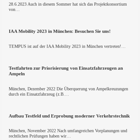
28.6.2023 Auch in die­sem Som­mer hat sich das Pro­jekt­kon­sor­ti­um
von…
IAA Mobi­li­ty 2023 in Mün­chen: Besu­chen Sie uns!
TEMPUS ist auf der IAA Mobi­li­ty 2023 in Mün­chen ver­tre­ten!…
Test­fahr­ten zur Prio­ri­sie­rung von Ein­satz­fahr­zeu­gen an
Ampeln
Mün­chen, Dezem­ber 2022 Die Über­que­rung von Ampel­kreu­zun­gen
durch ein Ein­satz­fahr­zeug (z.B.…
Auf­bau Test­feld und Erpro­bung moder­ner Verkehrstechnik
Mün­chen, Novem­ber 2022 Nach umfang­rei­chen Vor­pla­nun­gen und
recht­li­chen Prü­fun­gen haben wir…