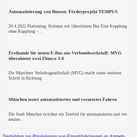
Auto­ma­ti­sie­rung von Bus­sen: För­der­pro­jekt TEMPUS
20.4.2022 Pla­too­ning: Kolon­ne mit fah­rer­lo­sem Bus Eine Kopp­lung
ohne Kupp­lung –…
Erst­kun­de für neu­en E‑Bus aus Ver­bund­werk­stoff: MVG
über­nimmt zwei Ebus­co 3.0
Die Münch­ner Ver­kehrs­ge­sell­schaft (MVG) macht einen wei­te­ren
Schritt in Rich­tung…
Mün­chen tes­tet auto­ma­ti­sier­tes und ver­netz­tes Fahren
Die Stadt Mün­chen errich­tet ein Test­feld für auto­ma­ti­sier­tes und ver­
netz­tes…
Test­fahr­ten zur Prio­ri­sie­rung von Ein­satz­fahr­zeu­gen an Ampeln