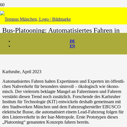
News & Presse
Bus-Platooning: Auto­ma­ti­sier­tes Fah­ren in
Kolonne
DE
EN
Karls­ru­he, April 2023
Auto­ma­ti­sier­tes Fah­ren hal­ten Exper­tin­nen und Exper­ten im öffent­li­
chen Nah­ver­kehr für beson­ders sinn­voll – öko­lo­gisch wie öko­no­
misch. Der vie­ler­orts beklag­te Man­gel an Fah­re­rin­nen und Fah­rern
ver­stärkt die­sen Trend noch zusätz­lich. For­schen­de des Karls­ru­her
Insti­tuts für Tech­no­lo­gie (KIT) ent­wi­ckeln des­halb gemein­sam mit
den Stadt­wer­ken Mün­chen und dem Fahr­zeug­her­stel­ler EBUSCO
elek­tri­sche Bus­se, die auto­ma­ti­siert einem Lead-Fahrzeug fol­gen für
den Lini­en­ver­kehr in der Isar-Metropole. Ers­te Pro­to­ty­pen die­ses
„Pla­too­ning“ genann­ten Kon­zepts fah­ren bereits.