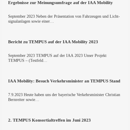
Ergeb­nis­se zur Mei­nungs­um­fra­ge auf der IAA Mobility
Sep­tem­ber 2023 Neben der Prä­sen­ta­ti­on von Fahr­zeu­gen und Licht­
si­gnal­an­la­gen sowie einer…
Bericht zu TEMPUS auf der IAA Mobi­li­ty 2023
Sep­tem­ber 2023 TEMPUS auf der IAA 2023 Unser Pro­jekt
TEMPUS – (Test­feld…
IAA Mobi­li­ty: Besuch Ver­kehrs­mi­nis­ter an TEMPUS Stand
7.9.2023 Heu­te haben uns der baye­ri­sche Ver­kehrs­mi­nis­ter Chris­ti­an
Bern­rei­ter sowie…
2. TEMPUS Kon­sor­ti­al­tref­fen im Juni 2023