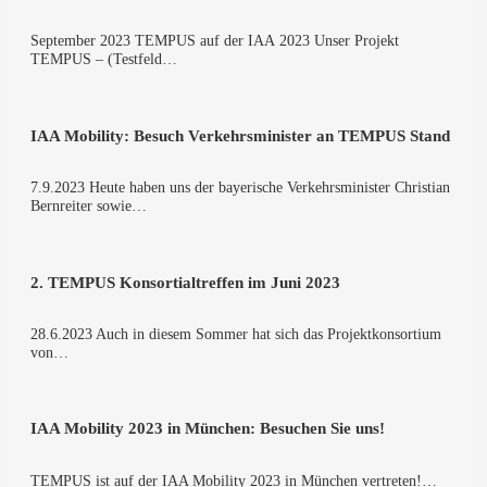
Sep­tem­ber 2023 TEMPUS auf der IAA 2023 Unser Pro­jekt
TEMPUS – (Test­feld…
IAA Mobi­li­ty: Besuch Ver­kehrs­mi­nis­ter an TEMPUS Stand
7.9.2023 Heu­te haben uns der baye­ri­sche Ver­kehrs­mi­nis­ter Chris­ti­an
Bern­rei­ter sowie…
2. TEMPUS Kon­sor­ti­al­tref­fen im Juni 2023
28.6.2023 Auch in die­sem Som­mer hat sich das Pro­jekt­kon­sor­ti­um
von…
IAA Mobi­li­ty 2023 in Mün­chen: Besu­chen Sie uns!
TEMPUS ist auf der IAA Mobi­li­ty 2023 in Mün­chen ver­tre­ten!…