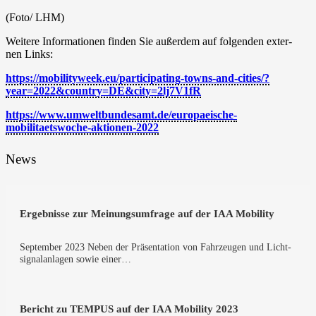
(Foto/ LHM)
Wei­te­re Infor­ma­tio­nen fin­den Sie außer­dem auf fol­gen­den exter­
nen Links:
https://mobilityweek.eu/participating-towns-and-cities/?
year=2022&country=DE&city=2lj7V1fR
https://www.umweltbundesamt.de/europaeische-
mobilitaetswoche-aktionen-2022
News
Ergeb­nis­se zur Mei­nungs­um­fra­ge auf der IAA Mobility
Sep­tem­ber 2023 Neben der Prä­sen­ta­ti­on von Fahr­zeu­gen und Licht­
si­gnal­an­la­gen sowie einer…
Bericht zu TEMPUS auf der IAA Mobi­li­ty 2023