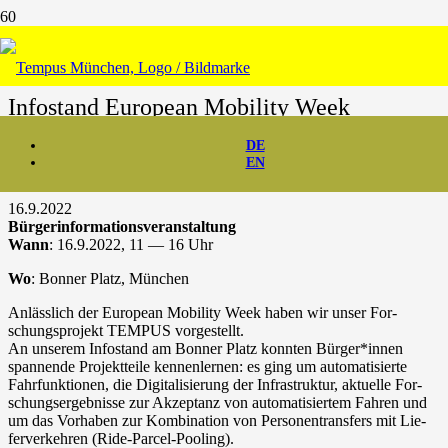
News & Presse
Info­stand Euro­pean Mobi­li­ty Week
DE
EN
16.9.2022
Bür­ger­infor­ma­ti­ons­ver­an­stal­tung
Wann
: 16.9.2022, 11 — 16 Uhr
Wo
: Bon­ner Platz, München
Anläss­lich der Euro­pean Mobi­li­ty Week haben wir unser For­
schungs­pro­jekt TEMPUS vorgestellt.
An unse­rem Info­stand am Bon­ner Platz konn­ten Bürger*innen
span­nen­de Pro­jekt­teile ken­nen­ler­nen: es ging um auto­ma­ti­sier­te
Fahr­funk­tio­nen, die Digi­ta­li­sie­rung der Infra­struk­tur, aktu­el­le For­
schungs­er­geb­nis­se zur Akzep­tanz von auto­ma­ti­sier­tem Fah­ren und
um das Vor­ha­ben zur Kom­bi­na­ti­on von Per­so­nen­trans­fers mit Lie­
fer­ver­keh­ren (Ride-Parcel-Pooling).