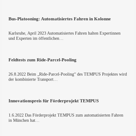
Bus-Platooning: Auto­ma­ti­sier­tes Fah­ren in Kolonne
Karls­ru­he, April 2023 Auto­ma­ti­sier­tes Fah­ren hal­ten Exper­tin­nen
und Exper­ten im öffent­li­chen…
Feld­tests zum Ride-Parcel-Pooling
26.8.2022 Beim „Ride-Parcel-Pooling“ des TEMPUS Pro­jek­tes wird
der kom­bi­nier­te Trans­port…
Inno­va­ti­ons­preis für För­der­pro­jekt TEMPUS
1.6.2022 Das För­der­pro­jekt TEMPUS zum auto­ma­ti­sier­ten Fah­ren
in Mün­chen hat…