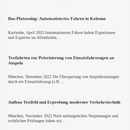
Bus-Platooning: Auto­ma­ti­sier­tes Fah­ren in Kolonne
Karls­ru­he, April 2023 Auto­ma­ti­sier­tes Fah­ren hal­ten Exper­tin­nen
und Exper­ten im öffent­li­chen…
Test­fahr­ten zur Prio­ri­sie­rung von Ein­satz­fahr­zeu­gen an
Ampeln
Mün­chen, Dezem­ber 2022 Die Über­que­rung von Ampel­kreu­zun­gen
durch ein Ein­satz­fahr­zeug (z.B.…
Auf­bau Test­feld und Erpro­bung moder­ner Verkehrstechnik
Mün­chen, Novem­ber 2022 Nach umfang­rei­chen Vor­pla­nun­gen und
recht­li­chen Prü­fun­gen haben wir…