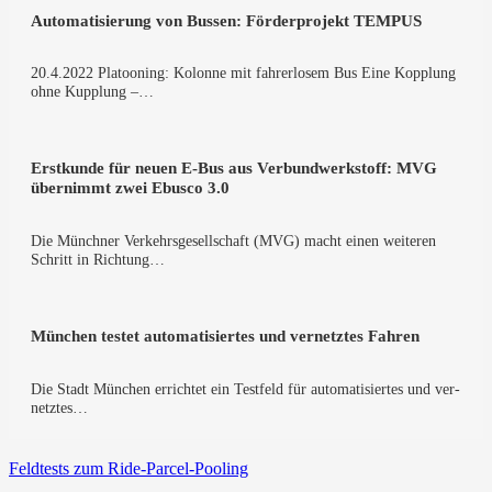
Auto­ma­ti­sie­rung von Bus­sen: För­der­pro­jekt TEMPUS
20.4.2022 Pla­too­ning: Kolon­ne mit fah­rer­lo­sem Bus Eine Kopp­lung
ohne Kupp­lung –…
Erst­kun­de für neu­en E‑Bus aus Ver­bund­werk­stoff: MVG
über­nimmt zwei Ebus­co 3.0
Die Münch­ner Ver­kehrs­ge­sell­schaft (MVG) macht einen wei­te­ren
Schritt in Rich­tung…
Mün­chen tes­tet auto­ma­ti­sier­tes und ver­netz­tes Fahren
Die Stadt Mün­chen errich­tet ein Test­feld für auto­ma­ti­sier­tes und ver­
netz­tes…
Feld­tests zum Ride-Parcel-Pooling