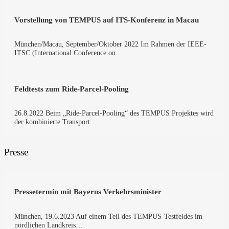
Vor­stel­lung von TEMPUS auf ITS-Konferenz in Macau
München/Macau, September/Oktober 2022 Im Rah­men der IEEE-
ITSC (Inter­na­tio­nal Con­fe­rence on…
Feld­tests zum Ride-Parcel-Pooling
26.8.2022 Beim „Ride-Parcel-Pooling“ des TEMPUS Pro­jek­tes wird
der kom­bi­nier­te Trans­port…
Presse
Pres­se­ter­min mit Bay­erns Verkehrsminister
Mün­chen, 19.6.2023 Auf einem Teil des TEMPUS-Testfeldes im
nörd­li­chen Land­kreis…