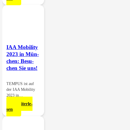
IAA Mobi­li­ty
2023 in Mün­
chen: Besu­
chen Sie uns!
TEMPUS ist auf
der IAA Mobi­li­ty
2023 in…
Wei­ter­le­
sen