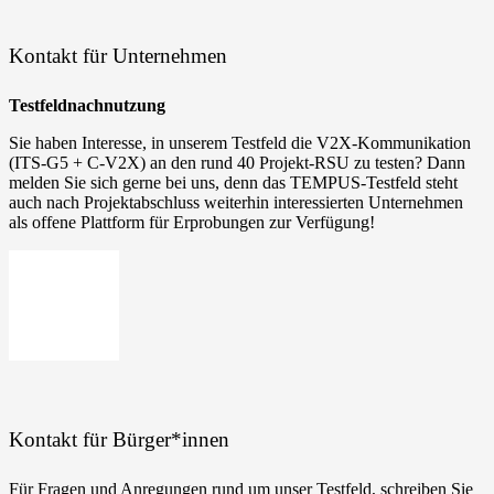
Kontakt für Unternehmen
Test­feld­nach­nut­zung
Sie haben Inter­es­se, in unse­rem Test­feld die V2X-Kommunikation
(ITS-G5 + C‑V2X) an den rund 40 Projekt-RSU zu tes­ten? Dann
mel­den Sie sich ger­ne bei uns, denn das TEMPUS-Testfeld steht
auch nach Pro­jekt­ab­schluss wei­ter­hin inter­es­sier­ten Unter­neh­men
als offe­ne Platt­form für Erpro­bun­gen zur Verfügung!
Kontakt für Bürger*innen
Für Fra­gen und Anre­gun­gen rund um unser Test­feld, schrei­ben Sie