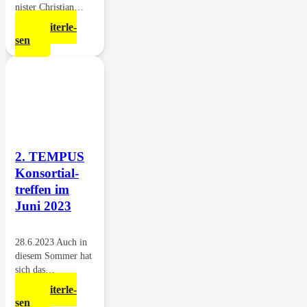
nis­ter Christian…
Wei­ter­le­
sen
2. TEMPUS
Kon­sor­ti­al­
tref­fen im
Juni 2023
28.6.2023 Auch in
die­sem Som­mer hat
sich das…
Wei­ter­le­
sen