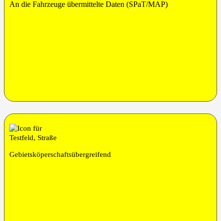
An die Fahr­zeu­ge über­mit­tel­te Daten (SPaT/MAP)
Gebiets­kö­per­schafts­über­grei­fend