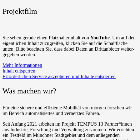
Pro­jekt­film
Sie sehen gera­de einen Platz­hal­ter­in­halt von
You­Tube
. Um auf den
eigent­li­chen Inhalt zuzu­grei­fen, kli­cken Sie auf die Schalt­flä­che
unten. Bit­te beach­ten Sie, dass dabei Daten an Dritt­an­bie­ter wei­ter­
ge­ge­ben werden.
Mehr Infor­ma­tio­nen
Inhalt ent­sper­ren
Erfor­der­li­chen Ser­vice akzep­tie­ren und Inhal­te ent­sper­ren
Was machen wir?
Für eine siche­re und effi­zi­en­te Mobi­li­tät von mor­gen for­schen wir
im Bereich auto­ma­ti­sier­tes und ver­netz­tes Fahren.
Seit Anfang 2021 arbei­ten im Pro­jekt TEMPUS 13 Partner*innen
aus Indus­trie, For­schung und Ver­wal­tung zusam­men. Wir errich­ten
ein Test­feld im Münch­ner Stadt­ge­biet und dem anlie­gen­den