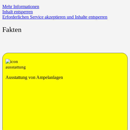
Mehr Infor­ma­tio­nen
Inhalt ent­sper­ren
Erfor­der­li­chen Ser­vice akzep­tie­ren und Inhal­te ent­sper­ren
Fakten
Aus­stat­tung von Ampelanlagen