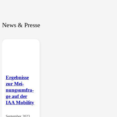
News & Presse
Ergeb­nis­se
zur Mei­
nungs­um­fra­
ge auf der
IAA Mobility
Sep­tem­ber 2023