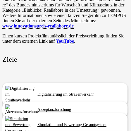
re“ des Bun­des­mi­nis­te­ri­ums für Wirt­schaft und Kli­ma­schutz in der
Kate­go­rie „Ein­bli­cke: Real­la­bo­re in der Umset­zung“ gewon­nen.
Wei­te­re Infor­ma­tio­nen sowie einen kur­zen Sie­ger­film zu TEMPUS
fin­den Sie auf der exter­nen Sei­te des Minis­te­ri­ums:
www.innovationspreis-reallabore.de
Einen kur­zen Pro­jekt­film anläss­lich der Preis­ver­lei­hung fin­den Sie
unter dem exter­nen Link auf
You­Tube
.
Ziele
Digi­ta­li­sie­rung im Straßenverkehr
Akzep­tanz­for­schung
Simu­la­ti­on und Bewer­tung Gesamtsystem