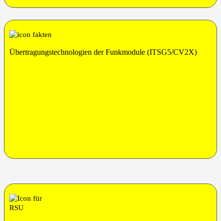
Über­tra­gungs­tech­no­lo­gien der Funk­mo­du­le (ITSG5/CV2X)