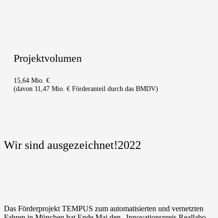
Pro­jekt­vo­lu­men
15,64 Mio. €
(davon 11,47 Mio. € För­der­an­teil durch das BMDV)
Wir sind ausgezeichnet!2022
Das För­der­pro­jekt TEMPUS zum auto­ma­ti­sier­ten und ver­netz­ten
Fah­ren in Mün­chen hat Ende Mai den „Inno­va­ti­ons­preis Real­la­bo­