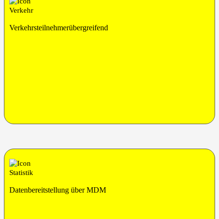
Ver­kehrs­teil­neh­mer­über­grei­fend
Daten­be­reit­stel­lung über MDM