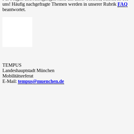
uns! Häu­fig nach­ge­frag­te The­men wer­den in unse­rer Rubrik
FAQ
beantwortet.
TEMPUS
Lan­des­haupt­stadt München
Mobilitätsreferat
E‑Mail:
tempus@muenchen.de