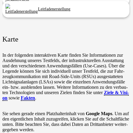
Leit­fa­de­n­er­stel­lung
Karte
In der fol­gen­den inter­ak­ti­ven Karte fin­den Sie Infor­ma­tio­nen zur
Aus­deh­nung unse­res Test­felds, der infra­struk­tu­rel­len Aus­stat­tung
und den ver­schie­de­nen Anwen­dungs­fäl­len (Use-Cases). Über die
Legen­de
kön­nen Sie sich indi­vi­du­ell unser Test­feld, die zur Fahr­
zeug­kom­mu­ni­ka­ti­on mit Road-Side-Units (RSUs) aus­ge­stat­te­ten
Licht­si­gnal­an­la­gen (LSAs) sowie die ein­zel­nen Anwen­dungs­fäl­le
ein- bzw. aus­blen­den las­sen. Wei­te­re Infor­ma­tio­nen zu den ver­bau­
ten Tech­no­lo­gien und unse­ren Zie­len fin­den Sie unter
Ziele & Visi­
on
sowie
Fakten
.
Sie sehen gera­de einen Platz­hal­ter­in­halt von
Goog­le Maps
. Um auf
den eigent­li­chen Inhalt zuzu­grei­fen, kli­cken Sie auf die Schalt­flä­che
unten. Bit­te beach­ten Sie, dass dabei Daten an Dritt­an­bie­ter wei­ter­
ge­ge­ben werden.