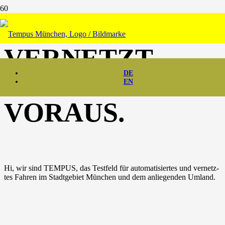
VERNETZT.
DE
DIGITAL.
EN
VORAUS.
Hi, wir sind TEMPUS, das Test­feld für auto­ma­ti­sier­tes und ver­netz­
tes Fah­ren im Stadt­ge­biet Mün­chen und dem anlie­gen­den Umland.