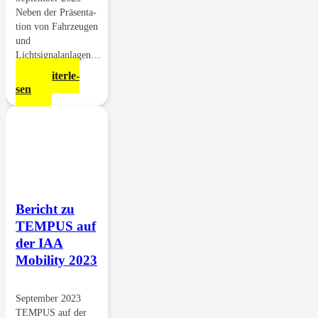
Neben der Prä­sen­ta­
ti­on von Fahr­zeu­gen
und
Lichtsignalanlagen…
Wei­ter­le­
sen
Bericht zu
TEMPUS auf
der IAA
Mobi­li­ty 2023
Sep­tem­ber 2023
TEMPUS auf der