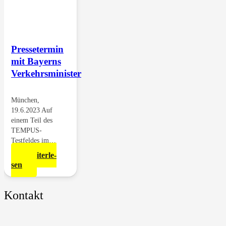
Pres­se­ter­min
mit Bay­erns
Verkehrsminister
Mün­chen,
19.6.2023 Auf
einem Teil des
TEMPUS-
Testfeldes im…
Wei­ter­le­
sen
Kontakt