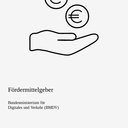
För­der­mit­tel­ge­ber
Bun­des­mi­nis­te­ri­um für
Digi­ta­les und Ver­kehr (BMDV)