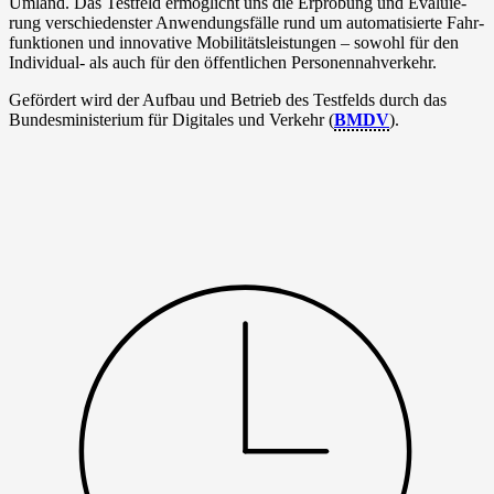
Umland. Das Test­feld ermög­licht uns die Erpro­bung und Eva­lu­ie­
rung ver­schie­dens­ter Anwen­dungs­fäl­le rund um auto­ma­ti­sier­te Fahr­
funk­tio­nen und inno­va­ti­ve Mobi­li­täts­leis­tun­gen – sowohl für den
Individual- als auch für den öffent­li­chen Personennahverkehr.
Geför­dert wird der Auf­bau und Betrieb des Test­felds durch das
Bun­des­mi­nis­te­ri­um für Digi­ta­les und Ver­kehr (
BMDV
).