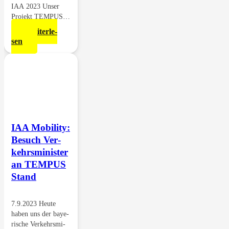
IAA 2023 Unser
Pro­jekt TEMPUS…
Wei­ter­le­
sen
IAA Mobi­li­ty:
Besuch Ver­
kehrs­mi­nis­ter
an TEMPUS
Stand
7.9.2023 Heu­te
haben uns der baye­
ri­sche Ver­kehrs­mi­