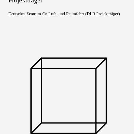
Pro­jekt­trä­ger
Deut­sches Zen­trum für Luft- und Raum­fahrt (DLR Projektträger)