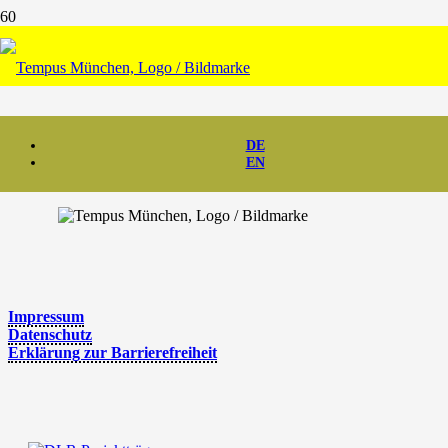
Leit­fa­den downloaden
49
Downloads
DE
EN
Impres­sum
Daten­schutz
Erklä­rung zur Barrierefreiheit