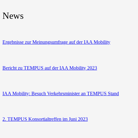
News
Ergeb­nis­se zur Mei­nungs­um­fra­ge auf der IAA Mobility
Bericht zu TEMPUS auf der IAA Mobi­li­ty 2023
IAA Mobi­li­ty: Besuch Ver­kehrs­mi­nis­ter an TEMPUS Stand
2. TEMPUS Kon­sor­ti­al­tref­fen im Juni 2023