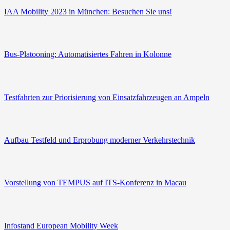
IAA Mobi­li­ty 2023 in Mün­chen: Besu­chen Sie uns!
Bus-Platooning: Auto­ma­ti­sier­tes Fah­ren in Kolonne
Test­fahr­ten zur Prio­ri­sie­rung von Ein­satz­fahr­zeu­gen an Ampeln
Auf­bau Test­feld und Erpro­bung moder­ner Verkehrstechnik
Vor­stel­lung von TEMPUS auf ITS-Konferenz in Macau
Info­stand Euro­pean Mobi­li­ty Week